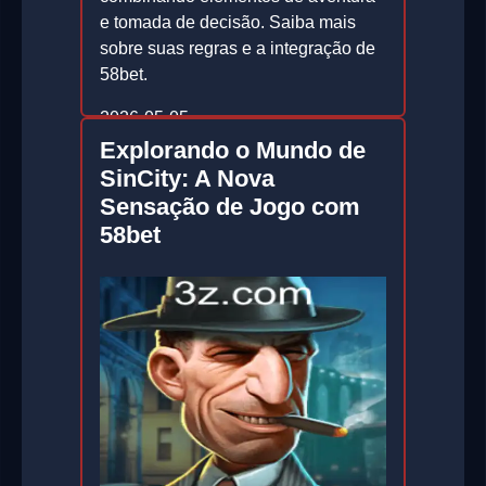
e tomada de decisão. Saiba mais
sobre suas regras e a integração de
58bet.
2026-05-05
Explorando o Mundo de
SinCity: A Nova
Sensação de Jogo com
58bet