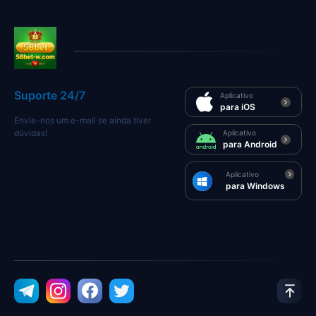
Suporte 24/7
Aplicativo
para iOS
Envie-nos um e-mail se ainda tiver
dúvidas!
Aplicativo
para Android
Aplicativo
para Windows