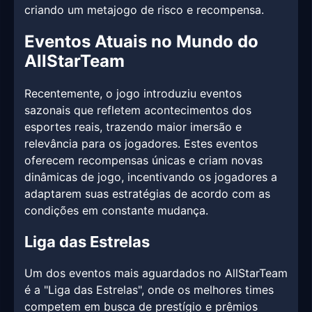
criando um metajogo de risco e recompensa.
Eventos Atuais no Mundo do
AllStarTeam
Recentemente, o jogo introduziu eventos
sazonais que refletem acontecimentos dos
esportes reais, trazendo maior imersão e
relevância para os jogadores. Estes eventos
oferecem recompensas únicas e criam novas
dinâmicas de jogo, incentivando os jogadores a
adaptarem suas estratégias de acordo com as
condições em constante mudança.
Liga das Estrelas
Um dos eventos mais aguardados no AllStarTeam
é a "Liga das Estrelas", onde os melhores times
competem em busca de prestígio e prêmios