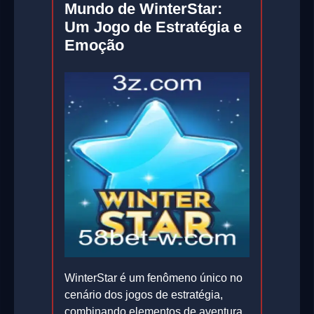
Mundo de WinterStar:
Um Jogo de Estratégia e
Emoção
WinterStar é um fenômeno único no
cenário dos jogos de estratégia,
combinando elementos de aventura