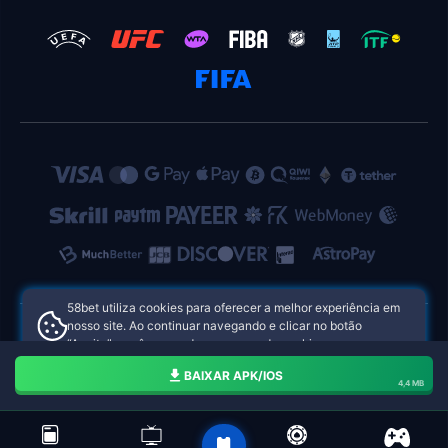
58bet utiliza cookies para oferecer a melhor experiência em
nosso site. Ao continuar navegando e clicar no botão
“Aceito”, você concorda com o uso de cookies.
58bet Cassinos Online nas Filipinas
Aceito
BAIXAR APK/IOS
4,4 MB