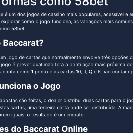
aformas como 58bet
ne é um dos jogos de cassino mais populares, acessível e
 explorar como o jogo funciona, as variações mais comuns
como 58bet.
 Baccarat?
um jogo de cartas que normalmente envolve três opções de
 jogo é prever qual mão terá a pontuação mais próxima de 
 conta como 1 ponto e as cartas 10, J, Q e K não contam 
unciona o Jogo
apostas são feitas, o dealer distribui duas cartas para o 
tas cartas, uma terceira carta pode ser distribuída. A mã
rem iguais, o resultado é um empate.
es do Baccarat Online