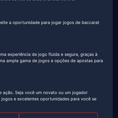
eite a oportunidade para jogar jogos de baccarat
 experiência de jogo fluida e segura, graças à
 uma ampla gama de jogos e opções de apostas para
 de ação. Seja você um novato ou um jogador
jogos e excelentes oportunidades para você se