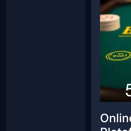
Onlin