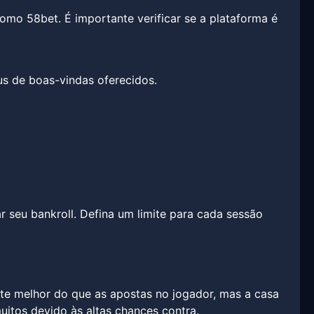
mo 58bet. É importante verificar se a plataforma é
us de boas-vindas oferecidos.
r seu bankroll. Defina um limite para cada sessão
te melhor do que as apostas no jogador, mas a casa
itos devido às altas chances contra.