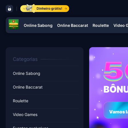
barra de controle 58bet
Dinheiro grátis!
Online Sabong
Online Baccarat
Roulette
Video 
navegação 58bet
Categorias
Online Sabong
BÔNU
Online Baccarat
Roulette
Vamos l
Video Games