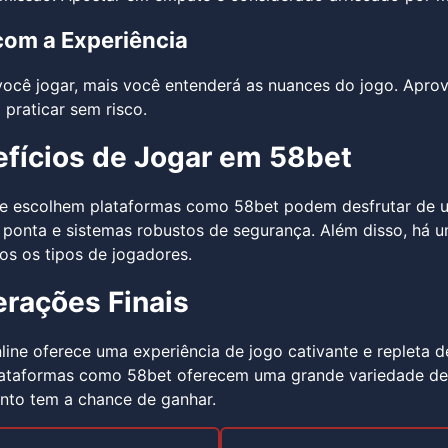
om a Experiência
ocê jogar, mais você entenderá as nuances do jogo. Aprov
 praticar sem risco.
fícios de Jogar em 58bet
 escolhem plataformas como 58bet podem desfrutar de uma
 ponta e sistemas robustos de segurança. Além disso, há
dos os tipos de jogadores.
rações Finais
line oferece uma experiência de jogo cativante e repleta
lataformas como 58bet oferecem uma grande variedade de 
anto tem a chance de ganhar.