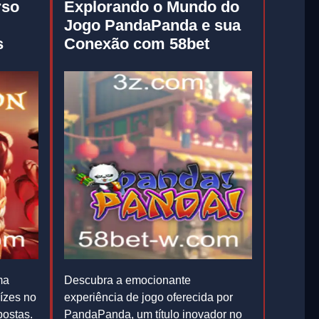
rso
Explorando o Mundo do
Jogo PandaPanda e sua
s
Conexão com 58bet
ma
Descubra a emocionante
ízes no
experiência de jogo oferecida por
postas.
PandaPanda, um título inovador no