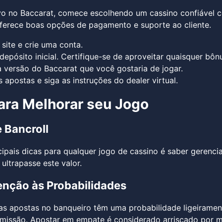
o no Baccarat, comece escolhendo um cassino confiável co
oferece boas opções de pagamento e suporte ao cliente.
site e crie uma conta.
epósito inicial. Certifique-se de aproveitar quaisquer bôn
a versão do Baccarat que você gostaria de jogar.
 apostas e siga as instruções do dealer virtual.
ara Melhorar seu Jogo
 Bancroll
ipais dicas para qualquer jogo de cassino é saber gerencia
ultrapasse este valor.
enção às Probabilidades
as apostas no banqueiro têm uma probabilidade ligeiramen
issão. Apostar em empate é considerado arriscado por mu