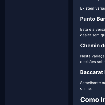
Existem vária
Punto Ba
Esta é a vers
dealer sem qu
Chemin d
Nesta variaçã
decisões sobr
Baccarat
Semelhante ao
online.
Como In