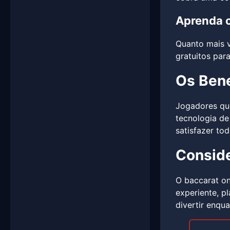
Aprenda c
Quanto mais v
gratuitos para
Os Bene
Jogadores que
tecnologia de
satisfazer to
Conside
O baccarat on
experiente, p
divertir enqu