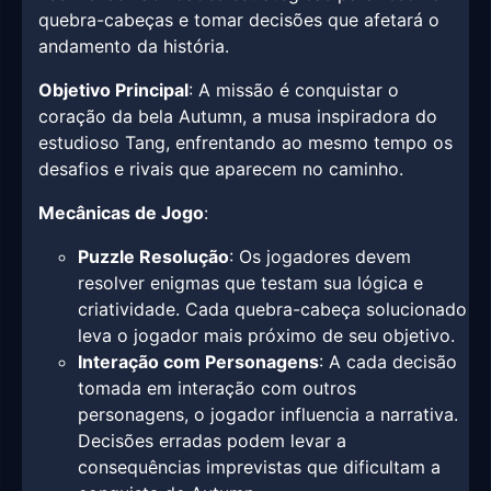
quebra-cabeças e tomar decisões que afetará o
andamento da história.
Objetivo Principal
: A missão é conquistar o
coração da bela Autumn, a musa inspiradora do
estudioso Tang, enfrentando ao mesmo tempo os
desafios e rivais que aparecem no caminho.
Mecânicas de Jogo
:
Puzzle Resolução
: Os jogadores devem
resolver enigmas que testam sua lógica e
criatividade. Cada quebra-cabeça solucionado
leva o jogador mais próximo de seu objetivo.
Interação com Personagens
: A cada decisão
tomada em interação com outros
personagens, o jogador influencia a narrativa.
Decisões erradas podem levar a
consequências imprevistas que dificultam a