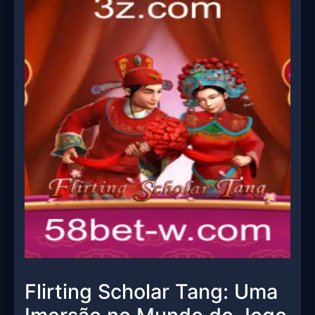
Flirting Scholar Tang: Uma