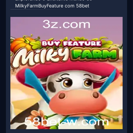
MilkyFarmBuyFeature com 58bet