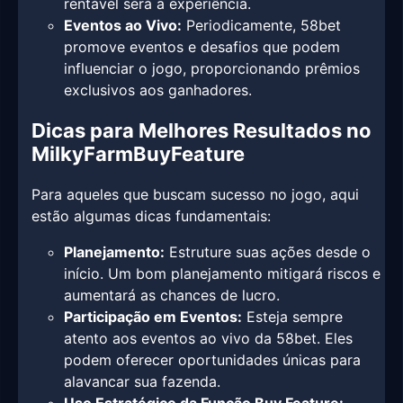
rentável será a experiência.
Eventos ao Vivo:
Periodicamente, 58bet
promove eventos e desafios que podem
influenciar o jogo, proporcionando prêmios
exclusivos aos ganhadores.
Dicas para Melhores Resultados no
MilkyFarmBuyFeature
Para aqueles que buscam sucesso no jogo, aqui
estão algumas dicas fundamentais:
Planejamento:
Estruture suas ações desde o
início. Um bom planejamento mitigará riscos e
aumentará as chances de lucro.
Participação em Eventos:
Esteja sempre
atento aos eventos ao vivo da 58bet. Eles
podem oferecer oportunidades únicas para
alavancar sua fazenda.