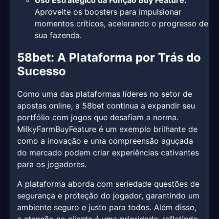
Uso Estratégico da Função Buy Feature:
Aproveite os boosters para impulsionar
momentos críticos, acelerando o progresso de
sua fazenda.
58bet: A Plataforma por Trás do
Sucesso
Como uma das plataformas líderes no setor de
apostas online, a 58bet continua a expandir seu
portfólio com jogos que desafiam a norma.
MilkyFarmBuyFeature é um exemplo brilhante de
como a inovação e uma compreensão aguçada
do mercado podem criar experiências cativantes
para os jogadores.
A plataforma aborda com seriedade questões de
segurança e proteção do jogador, garantindo um
ambiente seguro e justo para todos. Além disso,