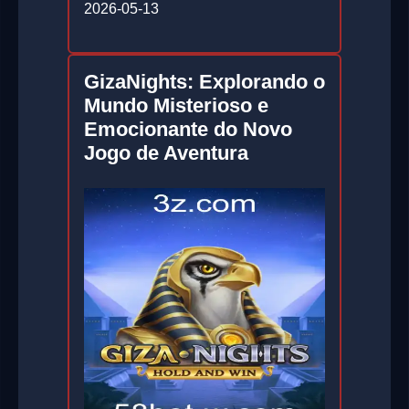
2026-05-13
GizaNights: Explorando o
Mundo Misterioso e
Emocionante do Novo
Jogo de Aventura