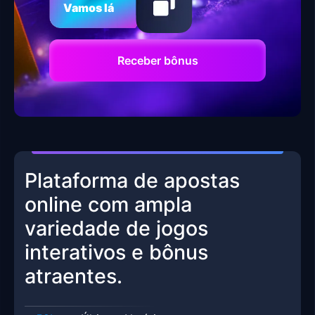
Vamos lá
Receber bônus
Plataforma de apostas
online com ampla
variedade de jogos
interativos e bônus
atraentes.