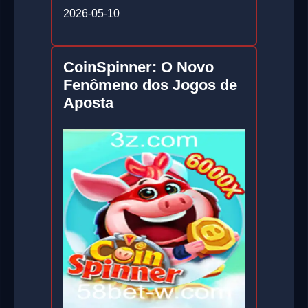
2026-05-10
CoinSpinner: O Novo
Fenômeno dos Jogos de
Aposta