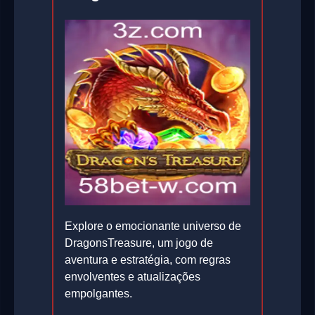
Explore o emocionante universo de
DragonsTreasure, um jogo de
aventura e estratégia, com regras
envolventes e atualizações
empolgantes.