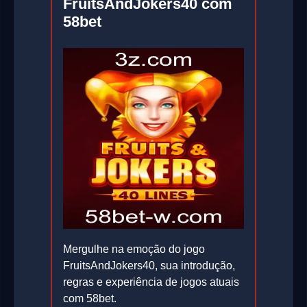
FruitsAndJokers40 com
58bet
Mergulhe na emoção do jogo
FruitsAndJokers40, sua introdução,
regras e experiência de jogos atuais
com 58bet.