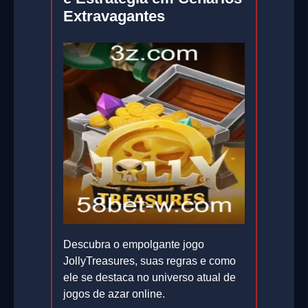
Extravagantes
Descubra o empolgante jogo
JollyTreasures, suas regras e como
ele se destaca no universo atual de
jogos de azar online.